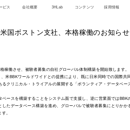
ービス
会社概要
3HLab
コンテンツ
採用情報
米国ボストン支社、本格稼働のお知らせ
本格稼働させ、被験者募集の自社グローバル体制構築を開始致します。
り、米BBKワールドワイドとの提携により、既に日米同時での国際共
あるクリニカル・トライアルの展開する「ボランティア・データベー
。
タベースを構築することをシステム面で支援し、逆に営業面ではBBK
としたデータベース構築を進め、グローバルで被験者募集にとりかか
ます。