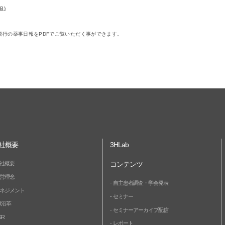
B)
水)発行の薬事日報をPDFでご覧いただく事ができます。
社概要
3HLab
社概要
コンテンツ
営理念
自主患者調査・学会発表
ネジメント
セミナー
H 沿革
セミナーアーカイブ配信
SR
レポート