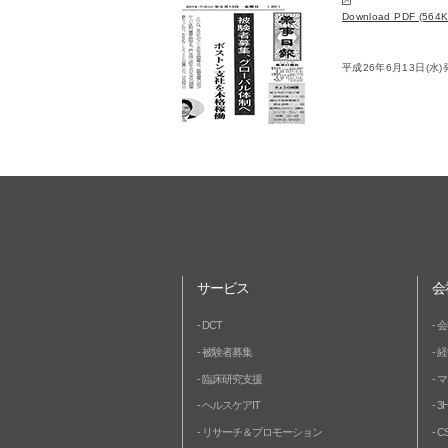
Download PDF (564K
平成26年6月13日(
サービス
会
DCT
会
被験者募集
経
臨床研究支援
マ
ヘルスケアIT
3
リサーチ＆プロモーション
C