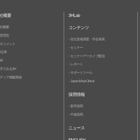
社概要
3HLab
社概要
コンテンツ
営理念
自主患者調査・学会発表
ネジメント
セミナー
H 沿革
セミナーアーカイブ配信
SR
レポート
字でみる3H
サポートツール
ディア掲載実績
Japan & Asia Clinical
採用情報
新卒採用
中途採用
ニュース
ENGLISH