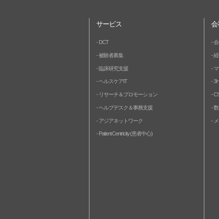
サービス
会
DCT
会
被験者募集
経
臨床研究支援
マ
ヘルスケアIT
3
リサーチ＆プロモーション
C
ヘルプデスク＆事務支援
数
アジアネットワーク
メ
Patient Centricity (患者中心)