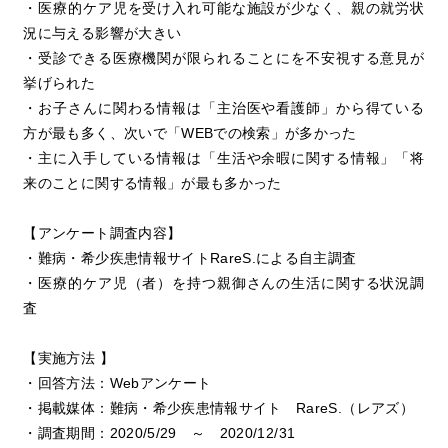
・医療的ケア児を受け入れ可能な施設が少なく、親の就労状
況に与える影響が大きい
・受診できる医療機関が限られることにを不安視する意見が
挙げられた
・お子さんに関わる情報は「主治医や看護師」から得ている
方が最も多く、次いで「WEBでの検索」が多かった
・主に入手している情報は「生活や余暇に関する情報」「将
来のことに関する情報」が最も多かった
【アンケート調査内容】
・難病・希少疾患情報サイトRareS.による自主調査
・医療的ケア児（者）を持つ親御さんの生活に関する状況調
査
【実施方法 】
・回答方法：Webアンケート
・掲載媒体：難病・希少疾患情報サイト RareS.（レアズ）
・調査期間：2020/5/29 ～ 2020/12/31