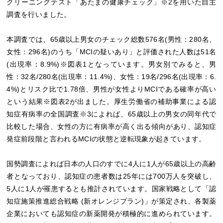
クリーニングテスト「あたまの健康チェック」※2を用いた自主
調査を行いました。
本調査では、65歳以上男女のチェック総数576名(男性：280名、
女性：296名)のうち「MCIの疑いあり」と評価された人数は51名
(出現率：8.9%)※図表1となっています。男女別でみると、男
性：32名/280名(出現率：11.4%)、女性：19名/296名(出現率：6.
4%)とリスク比で1.78倍、男性が女性よりMCIである確率が高い
という結果※図表2が出ました。厚生労働省の補助事業による認
知症有病率の全国調査※3によれば、65歳以上の男女の同年代で
比較した場合、女性の方に有病率が高く出る傾向があり、認知症
発症前段階と言われるMCIの状態と逆転現象が起きています。
国勢調査によれば日本の人口のすでに4人に1人が65歳以上の高齢
者となっており、認知症の患者数は25年には700万人を突破し、
5人に1人が罹患するとも推計されています。国家戦略として「認
知症施策推進総合戦略 (新オレンジプラン)」が策定され、各製薬
企業においても認知症の新薬開発が積極的に進められています。