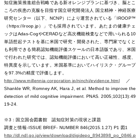
知症施策推進総合戦略である新オレンジプランに基づき、脳とこ
ころの疾患の克服を目指す国立研究開発法人 国立精神・神経医療
研究センター（以下、NCNP）により運営されている「IROOP™
（https://iroop.jp）」でも採用されています。あたまの健康チェ
ックはAdas-CogやCERADなど高次機能検査などで用いられる10
単語想起テストを基に米国で研究・開発された、専門家でなくと
も利用できる簡易認知機能評価スケールの日本語版であり、米国
で行われた研究では、認知機能評価において高い正確性、感度、
特異度を示しています。米国基準においてハイリスク・グループ
を97.3%の精度で評価します。
http://www.millennia-corporation.jp/ninchi/evidence.html
／
Shankle WR, Romney AK, Hara J, et al. Method to improve the
detection of mild cognitive impairment. PNAS. 2005;102(13):49
19-24.
※3：国立国会図書館 認知症対策の現状と課題
調査と情報-ISSUE BRIEF- NUMBER 846(2015.1.27) P1 図1
http://dl.ndl.go.jp/view/download/digidepo_8943898_po_0846.p