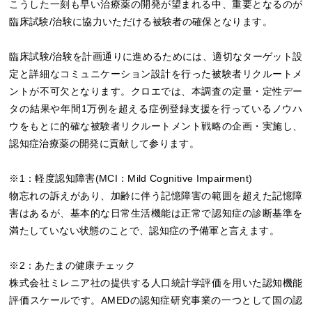
こうした一刻も早い治療薬の開発が望まれる中、重要となるのが
臨床試験/治験に協力いただける被験者の確保となります。
臨床試験/治験を計画通りに進めるためには、適切なターゲット設
定と詳細なコミュニケーション設計を行った被験者リクルートメ
ントが不可欠となります。クロエでは、本調査の定量・定性デー
タの結果や年間1万例を超える症例登録支援を行っているノウハ
ウをもとに的確な被験者リクルートメント戦略の企画・実施し、
認知症治療薬の開発に貢献して参ります。
※1：軽度認知障害(MCI：Mild Cognitive Impairment)
物忘れの訴えがあり、加齢に伴う記憶障害の範囲を超えた記憶障
害はあるが、基本的な日常生活機能は正常で認知症の診断基準を
満たしていない状態のことで、認知症の予備軍と言えます。
※2：あたまの健康チェック
株式会社ミレニア社の提供する人口統計学評価を用いた認知機能
評価スケールです。AMEDの認知症研究事業の一つとして国の認