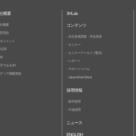
社概要
3HLab
社概要
コンテンツ
営理念
自主患者調査・学会発表
ネジメント
セミナー
H 沿革
セミナーアーカイブ配信
SR
レポート
字でみる3H
サポートツール
ディア掲載実績
Japan & Asia Clinical
採用情報
新卒採用
中途採用
ニュース
ENGLISH