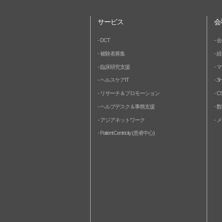
サービス
会
DCT
会
被験者募集
経
臨床研究支援
マ
ヘルスケアIT
3
リサーチ＆プロモーション
C
ヘルプデスク＆事務支援
数
アジアネットワーク
メ
Patient Centricity (患者中心)