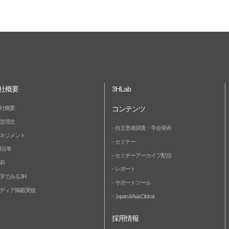
社概要
3HLab
社概要
コンテンツ
営理念
自主患者調査・学会発表
ネジメント
セミナー
H 沿革
セミナーアーカイブ配信
SR
レポート
字でみる3H
サポートツール
ディア掲載実績
Japan & Asia Clinical
採用情報