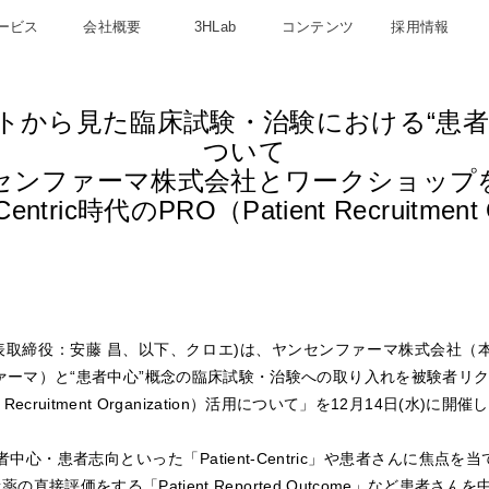
ービス
会社概要
3HLab
コンテンツ
採用情報
トから見た臨床試験・治験における“患者
ついて
センファーマ株式会社とワークショップ
-Centric時代のPRO（Patient Recruitmen
表取締役：安藤 昌、以下、クロエ)は、ヤンセンファーマ株式会社（
ーマ）と“患者中心”概念の臨床試験・治験への取り入れを被験者リクル
ient Recruitment Organization）活用について」を12月14日(水)に
患者志向といった「Patient-Centric」や患者さんに焦点を当てた
さんが新薬の直接評価をする「Patient Reported Outcome」など