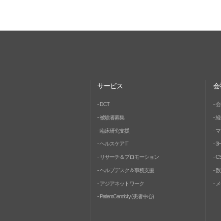
サービス
会
DCT
会
被験者募集
経
臨床研究支援
マ
ヘルスケアIT
3
リサーチ＆プロモーション
C
ヘルプデスク＆事務支援
数
アジアネットワーク
メ
Patient Centricity (患者中心)