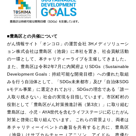
■豊島区との共催について
がん情報サイト「オンコロ」の運営会社 3Hメディソリューシ
ョン株式会社は豊島区（池袋）に本社を置き、社会貢献活動
の一環として、本チャリティーライブを主催してきました。
また、豊島区は令和2年7月に内閣府よりSDGs（Sustainable
Development Goals：持続可能な開発目標）への優れた取組
みを行う自治体として、「SDGs未来都市」及び「自治体SDG
sモデル事業」に選定されており、SDGsの理念である「誰一
人取り残さない」社会の実現を目指しています。市区町村の
役割として「豊島区がん対策推進計画（第3次）」に取り組む
豊島区は、小児・AYA世代を含むライフステージに応じたがん
対策と啓発に取り組んでいます。 これらの背景より、両者は
本チャリティーイベントの趣旨を共有すると共に、豊島区
（池袋）はサブカルチャー（アニソン、アイドル、声優な