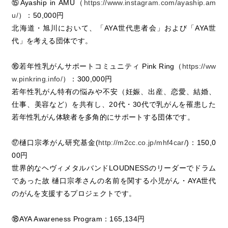
⑮Ayaship in AMU（
https://www.instagram.com/ayaship.am
u/
）：50,000円
北海道・旭川において、「AYA世代患者会」および「AYA世
代」を考える団体です。
⑯若年性乳がんサポートコミュニティ Pink Ring（
https://ww
w.pinkring.info/
）：300,000円
若年性乳がん特有の悩みや不安（妊娠、出産、恋愛、結婚、
仕事、美容など）を共有し、20代・30代で乳がんを罹患した
若年性乳がん体験者を多角的にサポートする団体です。
⑰樋口宗孝がん研究基金(
http://m2cc.co.jp/mhf4car/
)：150,0
00円
世界的なヘヴィメタルバンドLOUDNESSのリーダーでドラム
であった故 樋口宗孝さんの名前を関する小児がん・AYA世代
のがんを支援するプロジェクトです。
⑱AYA Awareness Program：165,134円