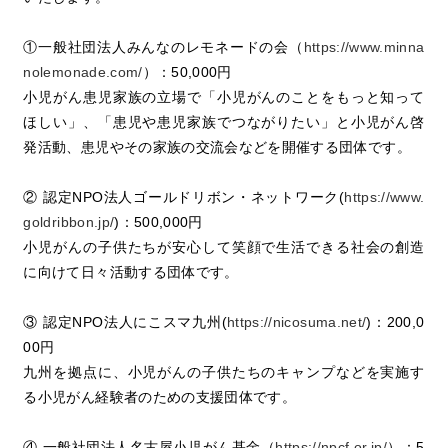
①一般社団法人みんなのレモネードの会（
https://www.minna
nolemonade.com/
）：50,000円
小児がん患児家族の立場で「小児がんのことをもっと知って
ほしい」、「患児や患児家族でつながりたい」と小児がん啓
発活動、患児やその家族の交流会などを開催する団体です。
② 認定NPO法人ゴールドリボン・ネットワーク(
https://www.
goldribbon.jp/
)：500,000円
小児がんの子供たちが安心して笑顔で生活できる社会の創造
に向けて日々活動する団体です。
③ 認定NPO法人にこスマ九州(
https://nicosuma.net/
)：200,0
00円
九州を拠点に、小児がんの子供たちのキャンプなどを実施す
る小児がん経験者のための支援団体です。
④ 一般社団法人名古屋小児がん基金（
https://npcf.or.jp/
）：5