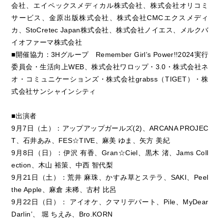
会社、エイペックスメディカル株式会社、株式会社オリコミ
サービス、金原出版株式会社、株式会社CMCエクスメディ
カ、StoCretec Japan株式会社、株式会社ノイエス、メルクバ
イオファーマ株式会社
■開催協力：3Hグループ Remember Girl’s Power!!2024実行
委員会・生活向上WEB、株式会社ワロップ・3.0・株式会社ネ
オ・コミュニケーションズ・株式会社grabss（TIGET）・株
式会社サンシャインシティ
■出演者
9月7日（土）：アップアップガールズ(2)、ARCANA PROJEC
T、石井あみ、FES☆TIVE、麻美 ゆま、矢方 美紀
9月8日（日）：伊沢 有香、Gran☆Ciel、黒木 渚、Jams Coll
ection、木山 裕策、中西 智代梨
9月21日（土）：荒井 麻珠、かすみ草とステラ、SAKI、Peel
the Apple、麻倉 未稀、古村 比呂
9月22日（日）： アイオケ、クマリデパート、Pile、MyDear
Darlin’、 堀 ちえみ、Bro.KORN