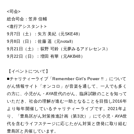
<司会>
総合司会：笠井 信輔
<進行アシスタント>
9月7日（土）：矢方 美紀（元SKE48）
9月8日（日）：佐藤 遥（元notall）
9月21日（土）：荻野 可鈴（元夢みるアドレセンス）
9月22日（日）：増田 有華（元AKB48）
【イベントについて】
■チャリティーライブ「Remember Girl’s Power !! 」について
がん情報サイト「オンコロ」が音楽を通して、一人でも多く
の方に、小児がん・AYA世代のがん、臨床試験のことを知って
いただき、社会の理解が進む一助となることを目指し2016年
より毎年開催しているチャリティーライブです。2021年よ
り、「豊島区がん対策推進計画（第3次）」にて小児・AYA世
代を含むライフステージに応じたがん対策と啓発に取り組む
豊島区と共催しています。