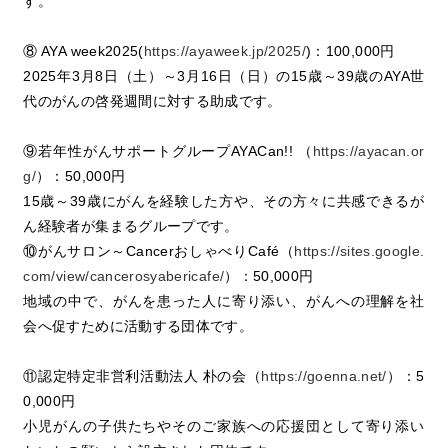
す。
⑧ AYA week2025(
https://ayaweek.jp/2025/
)：100,000円
2025年3月8日（土）～3月16日（日）の15歳～39歳のAYA世
代のがんの啓発週間に対する助成です。
⑨若年性がんサポートグループAYACan!! （
https://ayacan.or
g/
）：50,000円
15歳～39歳にがんを経験した方や、その方々に共感できるが
ん経験者が集まるグループです。
⑩がんサロン～CancerおしゃべりCafé（
https://sites.google.
com/view/cancerosyabericafe/
）：50,000円
地域の中で、がんを患った人に寄り添い、がんへの理解を社
会へ促すために活動する団体です。
⑪認定特定非営利活動法人 朴の会（
https://goenna.net/
）：5
0,000円
小児がんの子供たちやそのご家族への応援団として寄り添い