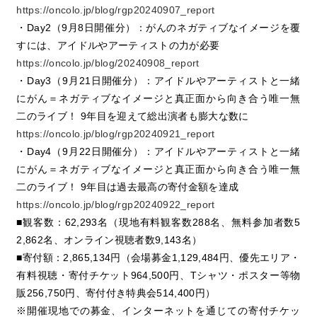
https://oncolo.jp/blog/rgp20240907_report
・Day2（9月8日開催分）：がんのネガティブなイメージを覆
すには、アイドルやアーティストの力が必要
https://oncolo.jp/blog/20240908_report
・Day3（9月21日開催分）：アイドルやアーティストと一緒
にがん＝ネガティブなイメージと真正面から向き合う唯一無
二のライブ！ 9年目を迎えて総出演者も膨大な数に
https://oncolo.jp/blog/rgp20240921_report
・Day4（9月22日開催分）：アイドルやアーティストと一緒
にがん＝ネガティブなイメージと真正面から向き合う唯一無
二のライブ！ 9年目は過去最高の寄付金額を達成
https://oncolo.jp/blog/rgp20240922_report
■観客数：62,293名（現地有料観客数288名、無料参加者数5
2,862名、オンライン視聴者数9,143名）
■寄付額：2,865,134円（会場募金1,129,484円、優先エリア・
有料視聴・寄付チケット964,500円、Tシャツ・ポスター等物
販256,750円、寄付付き特典会514,400円）
※開催現地での募金、インターネットを通じての寄付チケッ