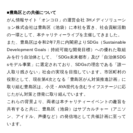
■豊島区との共催について
がん情報サイト「オンコロ」の運営会社 3Hメディソリューシ
ョン株式会社は豊島区（池袋）に本社を置き、社会貢献活動
の一環として、本チャリティーライブを主催してきました。
また、豊島区は令和2年7月に内閣府よりSDGs（Sustainable
Development Goals：持続可能な開発目標）への優れた取組
みを行う自治体として、「SDGs未来都市」及び「自治体SDG
sモデル事業」に選定されており、SDGsの理念である「誰一
人取り残さない」社会の実現を目指しています。市区町村の
役割として、現在第4次となる「豊島区がん対策推進計画」に
取り組む豊島区は、小児・AYA世代を含むライフステージに応
じたがん対策と啓発に取り組んでいます。
これらの背景より、両者は本チャリティーイベントの趣旨を
共有すると共に、豊島区（池袋）はサブカルチャー（アニソ
ン、アイドル、声優など）の発信地として共催計画に至って
います。