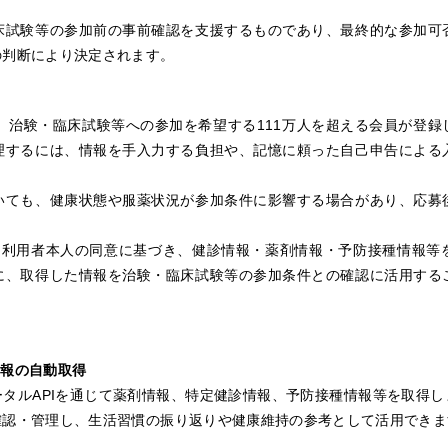
床試験等の参加前の事前確認を支援するものであり、最終的な参加可
の判断により決定されます。
、治験・臨床試験等への参加を希望する
111
万人を超える会員が登録
理するには、情報を手入力する負担や、記憶に頼った自己申告による
いても、健康状態や服薬状況が参加条件に影響する場合があり、応募
、利用者本人の同意に基づき、健診情報・薬剤情報・予防接種情報等
に、取得した情報を治験・臨床試験等の参加条件との確認に活用する
。
情報の自動取得
タルAPIを通じて薬剤情報、特定健診情報、予防接種情報等を取得
確認・管理し、生活習慣の振り返りや健康維持の参考として活用できま