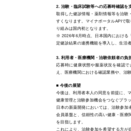
2. 治験・臨床試験等への応募時確認を
取得した健診情報・薬剤情報等を治験
すくなります。マイナポータルAPIで
り組みは国内初となります。
※ 2026年6月時点、日本国内にお
定健診結果の連携機能を導入し、生活
3. 利用者・医療機関・治験依頼者の負
応募時に健康状態や服薬状況を確認で
え、医療機関における確認業務や、治
■ 今後の展望
今後は、利用者本人の同意を前提に、
健康管理と治験参加機会をつなぐプラ
日本の新薬開発においては、治験参加
会員基盤と、信頼性の高い健康・医療
を目指します。
これにより、治験参加を希望する方が