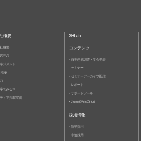
社概要
3HLab
社概要
コンテンツ
営理念
自主患者調査・学会発表
ネジメント
セミナー
H 沿革
セミナーアーカイブ配信
SR
レポート
字でみる3H
サポートツール
ディア掲載実績
Japan & Asia Clinical
採用情報
新卒採用
中途採用