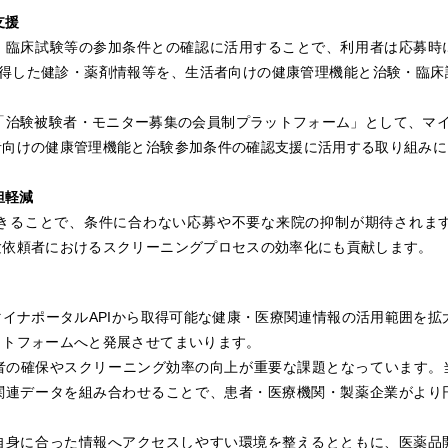
支援
・臨床試験等の参加条件との確認に活用することで、利用者は応募時
取得した健診・薬剤情報等を、生活者向けの健康管理機能と治験・臨
ける「治験被験者・モニター募集の会員制プラットフォーム」として、マイ
者向けの健康管理機能と治験参加条件の確認支援に活用する取り組みに
担軽減
きることで、条件に合わない応募や不要な来院の抑制が期待されま
験依頼者におけるスクリーニングプロセスの効率化にも貢献します。
マイナポータル
API
から取得可能な健康・医療関連情報の活用範囲を拡
ットフォームへと発展させてまいります。
者の確保やスクリーニング効率の向上が重要な課題となっています。
関連データを組み合わせることで、患者・医療機関・製薬企業がより
自身に合った情報へアクセスしやすい環境を整えるとともに、医薬品