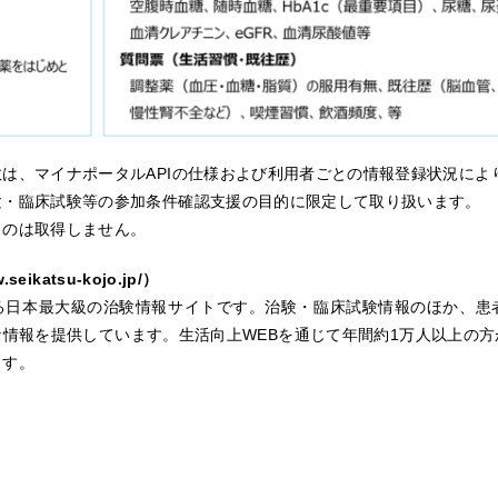
数は、マイナポータル
API
の仕様および利用者ごとの情報登録状況によ
験・臨床試験等の参加条件確認支援の目的に限定して取り扱います。
ものは取得しません。
.seikatsu-kojo.jp/
）
る日本最大級の治験情報サイトです。治験・臨床試験情報のほか、患
な情報を提供しています。生活向上
WEB
を通じて年間約
1
万人以上の方
ます。