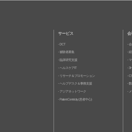
サービス
会
DCT
会
被験者募集
経
臨床研究支援
マ
ヘルスケアIT
3
リサーチ＆プロモーション
C
ヘルプデスク＆事務支援
数
アジアネットワーク
メ
Patient Centricity (患者中心)