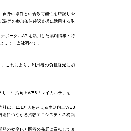
に自身の条件との合致可能性を確認しや
床試験等の参加条件確認支援に活用する取
ナポータルAPIを活用した薬剤情報・特
として（当社調べ）。
す。これにより、利用者の負担軽減に加
大し、生活向上
WEB
「マイカルテ」を、
当社は、
111
万人を超える生活向上
WEB
円滑につながる治験エコシステムの構築
開発の効率化と医療の発展に貢献してま