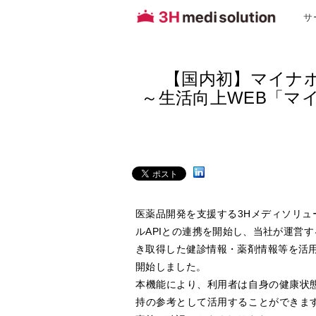
サ
【国内初】マイナポ
～生活向上WEB「マ
医薬品開発を支援する
3H
メディソリュ
ル
API
との連携を開始し、当社が運営す
き取得した健診情報・薬剤情報等を活
開始しました。
本機能により、利用者は自身の健康状
持の参考として活用することができま