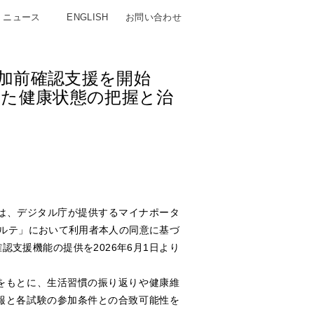
ニュース
ENGLISH
お問い合わせ
参加前確認支援を開始
した健康状態の把握と治
は、デジタル庁が提供するマイナポータ
ルテ」において利用者本人の同意に基づ
確認支援機能の提供を
2026
年
6
月
1
日より
をもとに、生活習慣の振り返りや健康維
報と各試験の参加条件との合致可能性を