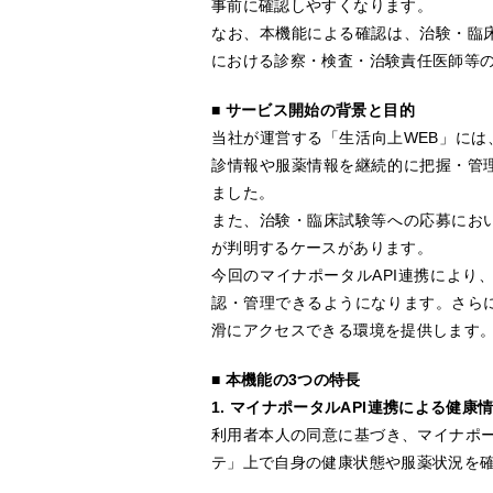
事前に確認しやすくなります。
なお、本機能による確認は、治験・臨
における診察・検査・治験責任医師等
■ サービス開始の背景と目的
当社が運営する「生活向上
WEB
」には
診情報や服薬情報を継続的に把握・管
ました。
また、治験・臨床試験等への応募にお
が判明するケースがあります。
今回のマイナポータル
API
連携により
認・管理できるようになります。さら
滑にアクセスできる環境を提供します
■ 本機能の3つの特長
1. マイナポータルAPI連携による健康
利用者本人の同意に基づき、マイナポー
テ」上で自身の健康状態や服薬状況を