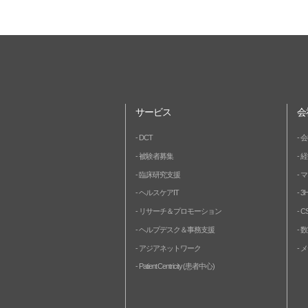
サービス
会
DCT
会
被験者募集
経
臨床研究支援
マ
ヘルスケアIT
3
リサーチ＆プロモーション
C
ヘルプデスク＆事務支援
数
アジアネットワーク
メ
Patient Centricity (患者中心)