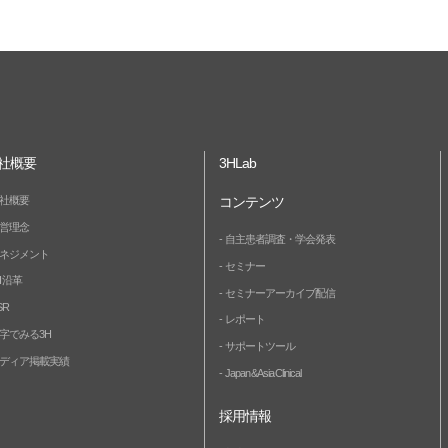
社概要
3HLab
社概要
コンテンツ
営理念
自主患者調査・学会発表
ネジメント
セミナー
H 沿革
セミナーアーカイブ配信
SR
レポート
字でみる3H
サポートツール
ディア掲載実績
Japan & Asia Clinical
採用情報