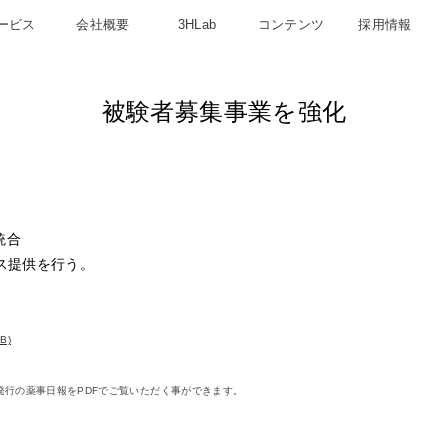
ービス
会社概要
3HLab
コンテンツ
採用情報
被験者募集事業を強化
統合
ス提供を行う。
B)
水)発行の薬事日報をPDFでご覧いただく事ができます。