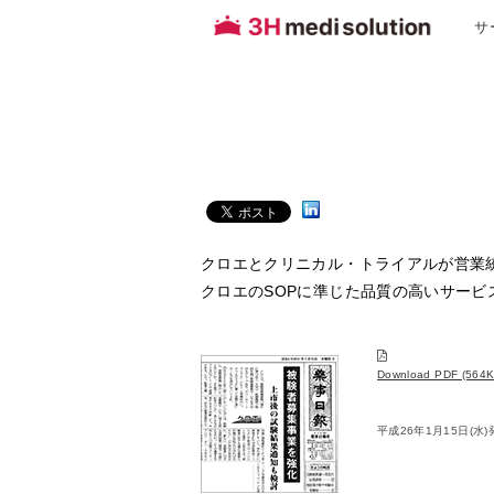
サ
クロエとクリニカル・トライアルが営業
クロエのSOPに準じた品質の高いサービ
Download PDF (564K
平成26年1月15日(