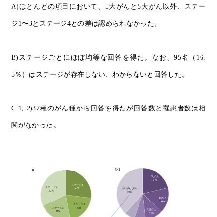
A)
ほとんどの項目において、
5
大がんと
5
大がん以外、ステー
ジ
1
〜
3
とステージ
4
との差は認められなかった。
B)
ステージごとにほぼ均等な回答を得た。なお、
95
名（
16.
5
％）はステージが存在しない、わからないと回答した。
C-1, 2)37
種のがん種から回答を得たが回答数と罹患者数は相
関がなかった。