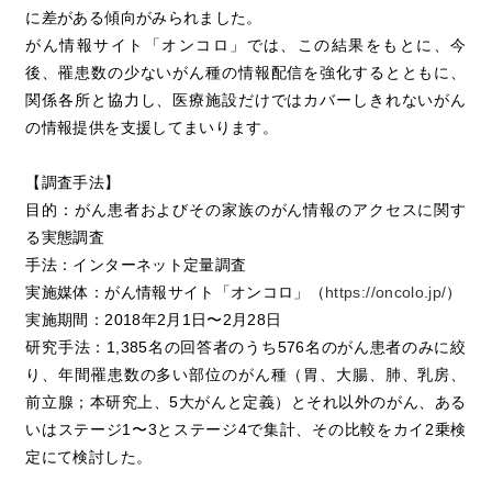
に差がある傾向がみられました。
がん情報サイト「オンコロ」では、この結果をもとに、今
後、罹患数の少ないがん種の情報配信を強化するとともに、
関係各所と協力し、医療施設だけではカバーしきれないがん
の情報提供を支援してまいります。
【調査手法】
目的：がん患者およびその家族のがん情報のアクセスに関す
る実態調査
手法：インターネット定量調査
実施媒体：がん情報サイト「オンコロ」（
https://oncolo.jp/
）
実施期間：2018年2月1日〜2月28日
研究手法：1,385名の回答者のうち576名のがん患者のみに絞
り、年間罹患数の多い部位のがん種（胃、大腸、肺、乳房、
前立腺；本研究上、5大がんと定義）とそれ以外のがん、ある
いはステージ1〜3とステージ4で集計、その比較をカイ2乗検
定にて検討した。