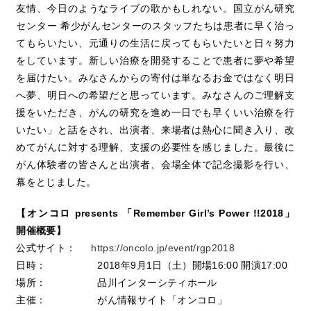
友情、今日のようなライブの歌かもしれない。国立がん研究
センター 希少がんセンターのスタッフたちは患者に早く治っ
てもらいたい、元通りの生活に戻ってもらいたいと日々努力
をしています。新しい治療を開発することで患者に夢や希望
を届けたい。みなさんからの寄付は単なるお金ではなく明日
へ夢、明日への希望だと思っています。みなさんのご理解支
援をいただき、がんの研究を進め一日でも早くいい治療を行
いたい」と話をされ、出演者、来場者は熱心に聞き入り、改
めてがんに対する理解、支援の必要性を感じました。最後に
がん体験者の皆さんと出演者、会場全体で記念撮影を行い、
幕をとじました。
【
オンコロ presents 「Remember Girl’s Power !!2018」
開催概要】
公式サイト：
https://oncolo.jp/event/rgp2018
日時： 2018年9月1日（土）開場16:00 開演17:00
場所： 品川インターシティホール
主催： がん情報サイト「オンコロ」