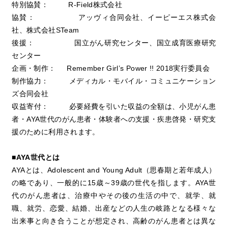
特別協賛： R-Field株式会社
協賛： アッヴィ合同会社、イーピーエス株式会
社、株式会社STeam
後援： 国立がん研究センター、国立成育医療研究
センター
企画・制作： Remember Girl’s Power !! 2018実行委員会
制作協力： メディカル・モバイル・コミュニケーション
ズ合同会社
収益寄付： 必要経費を引いた収益の全額は、小児がん患
者・AYA世代のがん患者・体験者への支援・疾患啓発・研究支
援のために利用されます。
■AYA世代とは
AYAとは、Adolescent and Young Adult（思春期と若年成人）
の略であり、一般的に15歳～39歳の世代を指します。AYA世
代のがん患者は、治療中やその後の生活の中で、就学、就
職、就労、恋愛、結婚、出産などの人生の岐路となる様々な
出来事と向き合うことが想定され、高齢のがん患者とは異な