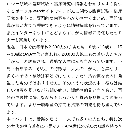
ロジー領域の臨床試験・臨床研究の情報をわかりやすく提供
するポータルWebサイトです。がんに関わる臨床試験・臨床
研究を中心に、専門的な内容をわかりやすくまとめ、専門知
識が無い方でも理解できるように情報掲載を行っています。
またインターネットにとどまらず、がん情報に特化したセミ
ナーも実施しています。
現在、日本では毎年約2,500人の子供たち（0歳～15歳）、15
～39歳のAYA世代と言われる20,000人以上もの若い人たちが
「がん」と診断され、過酷な人生に立ち向かっています。小
児・若年者の「がん」の特徴は、大人の「がん」と異なり、
多くの予防・検診は有効ではなく、また生活習慣を要因に発
生したものではありません。そのような状況の中、彼らは厳
しい治療を受けながら闘い続け、誤解や偏見と向き合い、再
発の危険性に怯えながらもしっかりと将来を見据えて頑張っ
ています。より一層希望の持てる治療の開発を待ち望んでい
ます。
本イベントは、音楽を通じ、一人でも多くの人たち、特に次
の世代を担う若者に小児がん・AYA世代のがんの知識を持つき