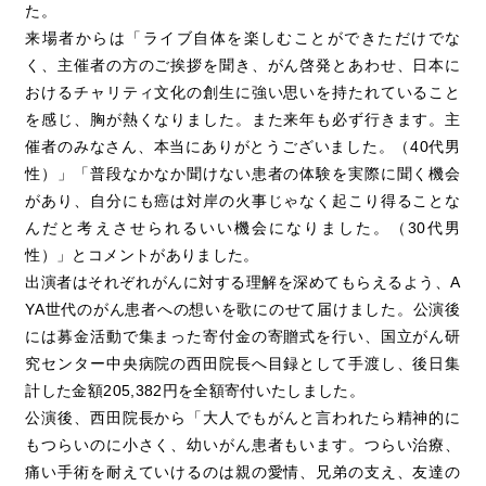
た。
来場者からは「ライブ自体を楽しむことができただけでな
く、主催者の方のご挨拶を聞き、がん啓発とあわせ、日本に
おけるチャリティ文化の創生に強い思いを持たれていること
を感じ、胸が熱くなりました。また来年も必ず行きます。主
催者のみなさん、本当にありがとうございました。（40代男
性）」「普段なかなか聞けない患者の体験を実際に聞く機会
があり、自分にも癌は対岸の火事じゃなく起こり得ることな
んだと考えさせられるいい機会になりました。（30代男
性）」とコメントがありました。
出演者はそれぞれがんに対する理解を深めてもらえるよう、A
YA世代のがん患者への想いを歌にのせて届けました。公演後
には募金活動で集まった寄付金の寄贈式を行い、国立がん研
究センター中央病院の西田院長へ目録として手渡し、後日集
計した金額205,382円を全額寄付いたしました。
公演後、西田院長から「大人でもがんと言われたら精神的に
もつらいのに小さく、幼いがん患者もいます。つらい治療、
痛い手術を耐えていけるのは親の愛情、兄弟の支え、友達の