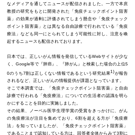
なメディアを通してニュースが配信されました。一方で本庶
教授の研究をもとに開発された「免疫チェックポイント阻害
薬」の効果が過剰に評価されてしまう懸念や「免疫チェック
ポイント阻害薬」とは異なる自由診療で行われている「免疫
療法」なども同一にとられてしまう可能性に対し、注意を喚
起するニュースも配信されております。
日本では、正しいがん情報を発信しているWebサイトが少な
く、Google等で『肺癌』、『肺がん』と検索した場合の上位5
1)
0のうち7割は正しくない情報であるという研究結果
が報告
されるなど、正しいがんの情報提供が課題となっています。
そこで本調査では、「免疫チェックポイント阻害薬」と自由
診療で行われる「免疫療法」についての生活者の認識を明ら
かにすることを目的に実施しました。
その結果、ノーベル医学生理学賞の受賞をきっかけに、がん
の免疫療法が注目を集めており、6割を超える方が「免疫療
法」を知っていましたが、「免疫チェックポイント阻害薬」
であることまで認知している方は、回答者全体からみて3割に