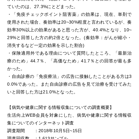
ていたのは、27.3%にとどまった。
・「免疫チェックポイント阻害薬」の効果は、現在、単剤で
使用された場合、奏効率は20~30%程度と言われているが、奏
効率30%以上の効果があると思った方が、40.4%となり、10~
29%と回答した方の約2倍となった。(奏効率：がんが縮小・
消失するなど一定の効果を示した割合)
・保険適用外である理由について質問したところ、「最新治
療のため」44.7％、「高価なため」41.7％との回答が最も多
かった。
・自由診療の「免疫療法」の広告に接触したことがある方は3
0.0%であった。また自由診療の広告を見て治療を受けてみた
いと回答した方は21.0%となった。
【病気や健康に関する情報収集についての調査概要】
生活向上WEB会員を対象にした、病気や健康に関する情報収
集についてのインターネット調査
調査期間 ：2018年10月5日~15日
調査回収数 ：1,613サンプル