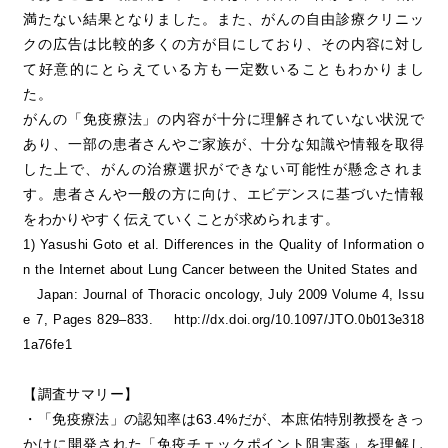
満たない結果となりました。また、がんの自由診療クリニッ
クの広告は比較的多くの方が目にしており、その内容に対し
て好意的にとらえている方も一定数いることもわかりまし
た。
がんの「免疫療法」の内容が十分に理解されていない状況で
あり、一部の患者さんやご家族が、十分な知識や情報を取得
した上で、がんの治療選択ができない可能性が懸念されま
す。患者さんや一般の方に向け、エビデンスに基づいた情報
をわかりやすく伝えていくことが求められます。
1) Yasushi Goto et al. Differences in the Quality of Information o
n the Internet about Lung Cancer between the United States and
Japan: Journal of Thoracic oncology, July 2009 Volume 4, Issu
e 7, Pages 829–833. http://dx.doi.org/10.1097/JTO.0b013e318
1a76fe1
【調査サマリー】
・「免疫療法」の認知率は63.4%だが、本庶佑特別教授をきっ
かけに開発された「免疫チェックポイント阻害薬」を理解し