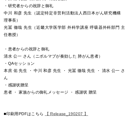
・研究者からの祝辞と御礼
中川 和彦 先生（認定特定非営利活動法人西日本がん研究機構
理事長）
光冨 徹哉 先生（近畿大学医学部 外科学講座 呼吸器外科部門 主
任教授）
・患者からの祝辞と御礼
清水 公一 さん（ニボルマブが奏効した 肺がん患者）
・QAセッション
本庶 佑 先生 ・ 中川 和彦 先生 ・ 光冨 徹哉 先生 ・ 清水 公一 さ
ん
・感謝状贈呈
患者 ・ 家族からの御礼メッセージ ・ 感謝状 贈呈
■印刷用PDFはこちら
【 Release_190207 】