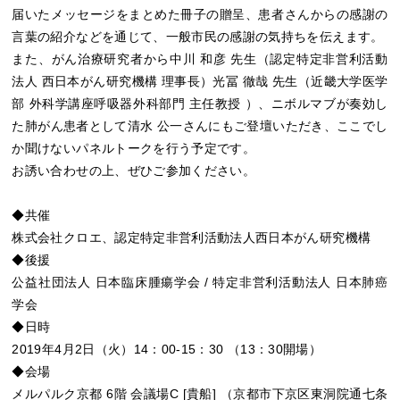
届いたメッセージをまとめた冊子の贈呈、患者さんからの感謝の
言葉の紹介などを通じて、一般市民の感謝の気持ちを伝えます。
また、がん治療研究者から中川 和彦 先生（認定特定非営利活動
法人 西日本がん研究機構 理事長）光冨 徹哉 先生（近畿大学医学
部 外科学講座呼吸器外科部門 主任教授 ）、ニボルマブが奏効し
た肺がん患者として清水 公一さんにもご登壇いただき、ここでし
か聞けないパネルトークを行う予定です。
お誘い合わせの上、ぜひご参加ください。
◆共催
株式会社クロエ、認定特定非営利活動法人西日本がん研究機構
◆後援
公益社団法人 日本臨床腫瘍学会 / 特定非営利活動法人 日本肺癌
学会
◆日時
2019年4月2日（火）14：00-15：30 （13：30開場）
◆会場
メルパルク京都 6階 会議場C [貴船] （京都市下京区東洞院通七条