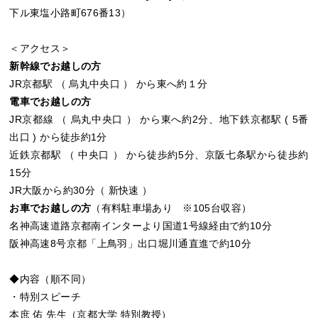
下ル東塩小路町676番13）
＜アクセス＞
新幹線でお越しの方
JR京都駅 （ 烏丸中央口 ） から東へ約１分
電車でお越しの方
JR京都線 （ 烏丸中央口 ） から東へ約2分、地下鉄京都駅 ( 5番
出口 ) から徒歩約1分
近鉄京都駅 （ 中央口 ） から徒歩約5分、京阪七条駅から徒歩約
15分
JR大阪から約30分（ 新快速 ）
お車でお越しの方
（有料駐車場あり ※105台収容）
名神高速道路京都南インターより国道1号線経由で約10分
阪神高速8号京都「上鳥羽」出口堀川通直進で約10分
◆内容（順不同）
・特別スピーチ
本庶 佑 先生（京都大学 特別教授）