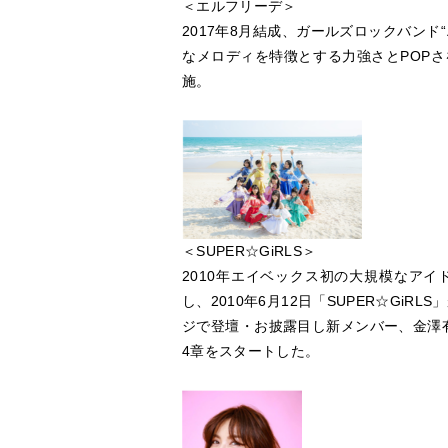
＜エルフリーデ＞
2017年8月結成、ガールズロックバンド
なメロディを特徴とする力強さとPOPさを兼
施。
＜SUPER☆GiRLS＞
2010年エイベックス初の大規模なアイド
し、2010年6月12日「SUPER☆GiRL
ジで登壇・お披露目し新メンバー、金澤有
4章をスタートした。