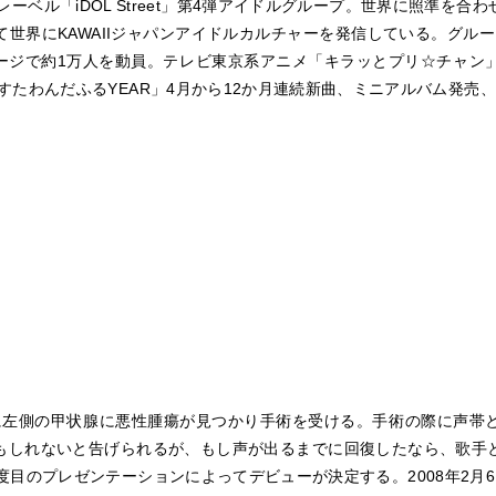
専門レーベル「iDOL Street」第4弾アイドルグループ。世界に照準
界にKAWAIIジャパンアイドルカルチャーを発信している。グループ名は「Th
演3ステージで約1万人を動員。テレビ東京系アニメ「キラッとプリ☆チャ
ーすたわんだふるYEAR」4月から12か月連続新曲、ミニアルバム発売
時に左側の甲状腺に悪性腫瘍が見つかり手術を受ける。手術の際に声帯
もしれないと告げられるが、もし声が出るまでに回復したなら、歌手
度目のプレゼンテーションによってデビューが決定する。2008年2月