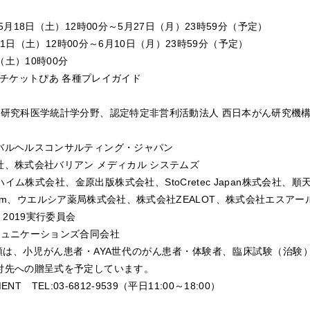
月18日（土）12時00分～5月27日（月）23時59分（予定）
月1日（土）12時00分～6月10日（月）23時59分（予定）
（土）10時00分
チケットぴあ 各種プレイガイド
系研究科医学統計学分野、認定特定非営利活動法人 西日本がん研究機
バルヘルスコンサルティング・ジャパン
、株式会社バリアン メディカル システムズ
ム株式会社、金原出版株式会社、StoCretec Japan株式会社、
社STeam、ウエルシア薬局株式会社、株式会社ZEALOT、株式会社エス
!! 2019実行委員会
ミュニケーションズ合同会社
額は、小児がん患者・AYA世代のがん患者・体験者、臨床試験（治験
付先への贈呈式を予定しています。
NT TEL:03-6812-9539（平日11:00～18:00）