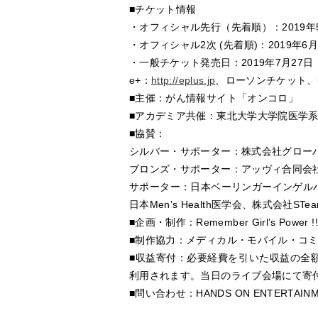
■チケット情報
・オフィシャル先行（先着順）：2019年5
・オフィシャル2次 (先着順)：2019年6
・一般チケット発売日：2019年7月27日
e+：
http://eplus.jp
、ローソンチケット、
■主催：がん情報サイト「オンコロ」
■アカデミア共催：東北大学大学院医学
■協賛：
シルバー・サポーター：株式会社グロー
ブロンズ・サポーター：アッヴィ合同会社
サポーター：日本ベーリンガーインゲルハイ
日本Men’s Health医学会、株式会
■企画・制作：Remember Girl’s Power 
■制作協力：メディカル・モバイル・コ
■収益寄付：必要経費を引いた収益の全
利用されます。当日のライブ会場にて寄
■問い合わせ：HANDS ON ENTERTAINME