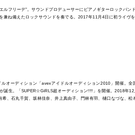
“エルフリーデ”。サウンドプロデューサーにピアノギターロックバンド“
ね備えたロックサウンドを奏でる。2017年11月4日に初ライヴを渋谷T
ルオーディション「avexアイドルオーディション2010」開催。全
S」が誕生。「SUPER☆GiRLS超オーディション!!!!」を開催。201
希、石丸千賀、坂林佳奈、井上真由子、門林有羽、樋口なづな、松本愛花