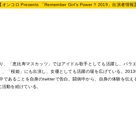
【オンコロ Presents 「Remember Girl’s Power !! 2019」出演者情報
り、「恵比寿マスカッツ」ではアイドル歌手としても活躍し、バラ
点」、「桜姫」にも出演し、女優としても活躍の場を広げている。201
中であることを自身のtwitterで告白。闘病中から、自身の体験を伝
に活動を続けている。