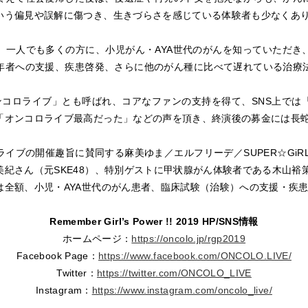
いう偏見や誤解に傷つき、生きづらさを感じている体験者も少なくあ
、一人でも多くの方に、小児がん・AYA世代のがんを知っていただき
年者への支援、疾患啓発、さらに他のがん種に比べて遅れている治療
ンコロライブ」とも呼ばれ、コアなファンの支持を得て、SNS上では
「オンコロライブ最高だった」などの声を頂き、終演後の募金には長
イブの開催趣旨に賛同する麻美ゆま／エルフリーデ／SUPER☆GiR
紀さん（元SKE48）、特別ゲストに甲状腺がん体験者である木山裕
は全額、小児・AYA世代のがん患者、臨床試験（治験）への支援・疾
Remember Girl’s Power !! 2019 HP/SNS情報
ホームページ：
https://oncolo.jp/rgp2019
Facebook Page：
https://www.facebook.com/ONCOLO.LIVE/
Twitter：
https://twitter.com/ONCOLO_LIVE
Instagram：
https://www.instagram.com/oncolo_live/