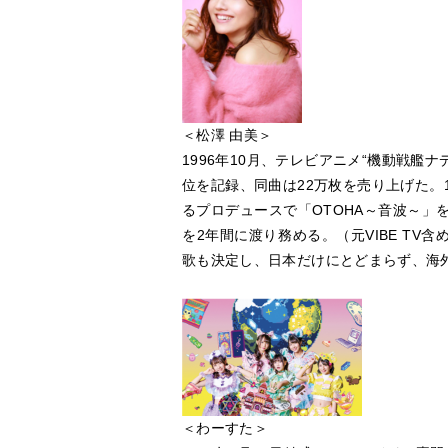
＜松澤 由美＞
1996年10月、テレビアニメ“機動戦艦ナ
位を記録、同曲は22万枚を売り上げた。
るプロデュースで「OTOHA～音波～」
を2年間に渡り務める。（元VIBE TV含
歌も決定し、日本だけにとどまらず、海
＜わーすた＞