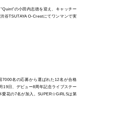
Quint”の小田内志徳を迎え、キャッチー
SUTAYA O-Crestにてワンマンで実
国7000名の応募から選ばれた12名が合格
8年12月19日、デビュー8周年記念ライブステー
の7名が加入。SUPER☆GiRLSは第