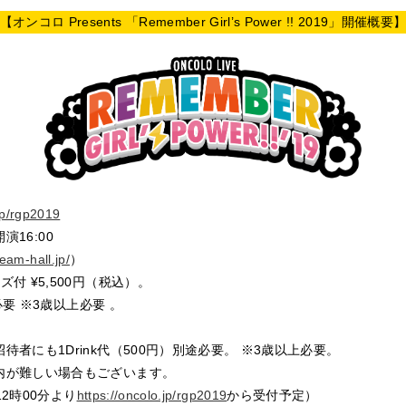
【オンコロ Presents 「Remember Girl’s Power !! 2019」開催概要
.jp/rgp2019
演16:00
ream-hall.jp/
）
付 ¥5,500円（税込）。
必要 ※3歳以上必要 。
者にも1Drink代（500円）別途必要。 ※3歳以上必要。
内が難しい場合もございます。
12時00分より
https://oncolo.jp/rgp2019
から受付予定）