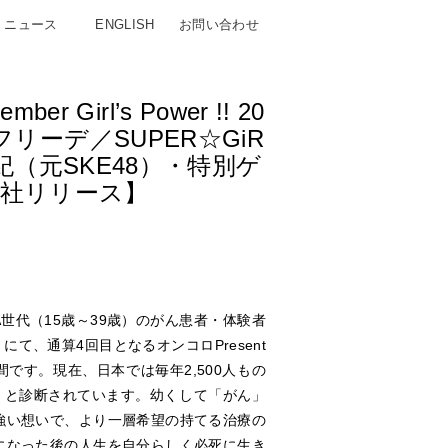
ニュース
ENGLISH
お問い合わせ
rl’s Power !! 20
リーデ／SUPER☆GiR
（元SKE48）・特別ゲ
社リリース】
A世代（15歳～39歳）のがん患者・体験者
にて、通算4回目となるオンコロPresent
啓発月間です。現在、日本では毎年2,500人もの
ん」と診断されています。幼くして「がん」
強い想いで、より一層希望の持てる治療の
になった後の人生を自分らしく必死に生き