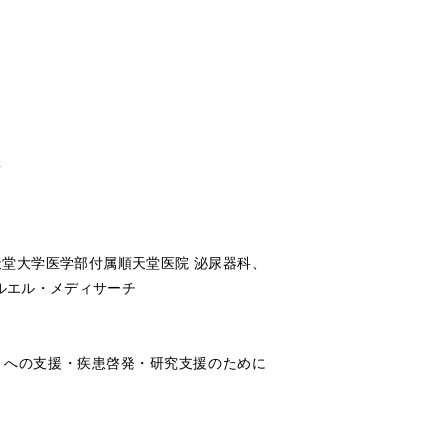
構
順天堂大学医学部付属順天堂医院 泌尿器科、
アールエル・メディサーチ
）への支援・疾患啓発・研究支援のために