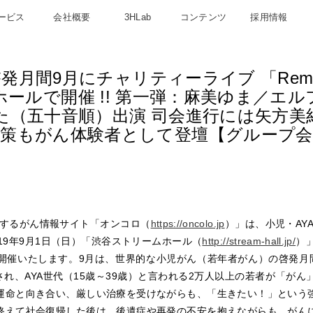
ービス
会社概要
3HLab
コンテンツ
採用情報
9月にチャリティーライブ 「Remember Gi
ールで開催 !! 第一弾：麻美ゆま／エルフ
た（五十音順）出演 司会進行には矢方美紀
裕策もがん体験者として登壇【グループ会
営するがん情報サイト「オンコロ（
https://oncolo.jp
）」は、小児・AY
19年9月1日（日）「渋谷ストリームホール（
http://stream-hall.jp/
）」
 !! 2019」を開催いたします。9月は、世界的な小児がん（若年者がん）の
され、AYA世代（15歳～39歳）と言われる2万人以上の若者が「が
運命と向き合い、厳しい治療を受けながらも、「生きたい！」という
終えて社会復帰した後は、後遺症や再発の不安を抱えながらも、がん