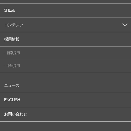
す。それらの法令・指針の改正についても、常に最新状態に維持
3HLab
し、これらを遵守します。
・ 3Hは、適切なリスク分析や安全対策を計画的・定期的に実施し、
コンテンツ
適切な安全対策措置を講じます。また、個人情報の漏洩、滅失又は
毀損などの防止及び是正のために必要な措置を講じます。
採用情報
・ 3Hは、個人情報保護マネジメントシステムを構築し、その実施、
維持、継続的な改善を行います。
新卒採用
・ 3Hは、個人情報保護方針についてのお問い合わせ並びに個人情報
に関する苦情及びご相談に対応するため、「個人情報相談窓口」を
中途採用
設置します。
制定日:2020年 4月 22日
改訂日:2024年 7月 1日
ニュース
3Hメディソリューション株式会社
代表取締役 滝澤 宏隆
プライバシー情報マネジメントシステム認証情報
ENGLISH
https://isms.jp/isms-pims/lst/ind/CR_PR0041.html
個人情報の取扱いについて
お問い合わせ
3Hメディソリューション株式会社(以下「3H」という。)の個人情報
の取扱いについて、 以下の通りご説明申し上げます。
a ) 事業者の名称等