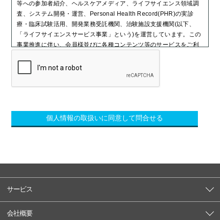
等への参加者紹介、ヘルスケアメディア、ライフサイエンス領域調
査、システム開発・運営、Personal Health Record(PHR)の実診
療・臨床試験活用、開発業務受託機関、治験施設支援機関(以下、
「ライフサイエンスサービス事業」という)を運営しています。この
事業推進に伴い、会員様並びに各種コンテンツ等のサービスをご利
用いただいている個人、お取引先、及びその他関係各社、全ての
方々(利用者様※)からお預かりする個人情報には、健康情報を始
め、多くの機微な個人情報が含まれています。
3Hは、これらの個人情報が元来利用者様ご本人のものであることを
理解し、またそれらの情報を取扱わせていただくことで事業活動が
成り立っていることを深く認識し、全社をあげて個人情報保護活動
に取り組むため、個人情報保護方針を以下に定め、実践します。
※利用者様には、代諾者様(例:未成年の親、疾患などにより同意の能
力がない本人に代わって本人の利益を図りうるご家族等)が代理で登
録した方も含まれます。
3Hは、ライフサイエンスサービス事業の実施にあたり、個人情報を
取り扱う際、適切かつ適法な取得を行います。個人情報の利用及び
サービス
提供にあたっては、取扱い手順及びそれらの目的外利用阻止のため
の監視ルールを遵守します。
・ 3Hは、個人情報に関する法令及び国が定める指針、その他の特定
会社概要
した規範について、全役員・社員が常に参照可能な措置をとりま