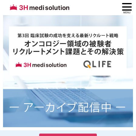
MENU
第3回 臨床試験成功への鍵を握る
最新リクルート戦略 ～オンコロ
ジー領域の被験者リクルートメ
ント課題とその解決策～