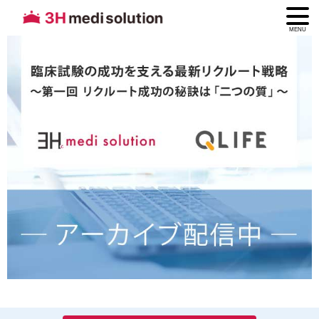
MENU
臨床試験の成功を支える最新リ
クルート戦略 ～第一回 リクルー
ト成功の秘訣は「二つの質」～