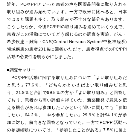
近年、PCやPPIといった患者の声を医薬品開発に取り入れる
取り組みが進み始めています。一方で欧米に比べると、日本
ではまだ課題も多く、取り組みが不十分な部分もあります。
こうしたなか、今後PC/PPIの取り組みを進めていくうえで、
患者がこの活動についてどう感じるのか調査を実施。がん・
希少疾患・難病・CNS(Central Nervous System/中枢神経系)
領域疾患の患者201名に回答いただき、患者視点でのPC/PPI
活動の必要性を明らかにしました。
■調査サマリー
PCやPPI活動に関する取り組みについて「よい取り組みだ
と思う」77.6％、「どちらかといえばよい取り組みだと思
う」21.9％と合計で99.5％の方が「よい取り組み」と回答し
ており、患者から高い評価を得ていた。新薬開発で意見を伝
える機会があれば参加したいかという問いに関しても「参加
したい」64.2％、「やや参加したい」29.9％と計94.1％が参
加に対し、前向きな回答となっていた。一方でPC/PPI活動へ
の参加経験については、「参加したことがある」7.5％に留ま