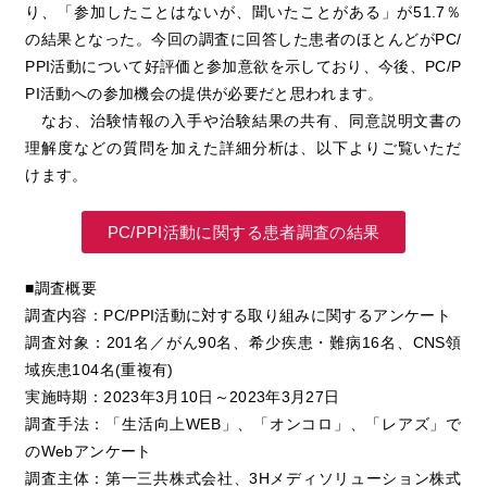
り、「参加したことはないが、聞いたことがある」が51.7％
の結果となった。今回の調査に回答した患者のほとんどがPC/
PPI活動について好評価と参加意欲を示しており、今後、PC/P
PI活動への参加機会の提供が必要だと思われます。
なお、治験情報の入手や治験結果の共有、同意説明文書の
理解度などの質問を加えた詳細分析は、以下よりご覧いただ
けます。
PC/PPI活動に関する患者調査の結果
■調査概要
調査内容：PC/PPI活動に対する取り組みに関するアンケート
調査対象：201名／がん90名、希少疾患・難病16名、CNS領
域疾患104名(重複有)
実施時期：2023年3月10日～2023年3月27日
調査手法：「生活向上WEB」、「オンコロ」、「レアズ」で
のWebアンケート
調査主体：第一三共株式会社、3Hメディソリューション株式