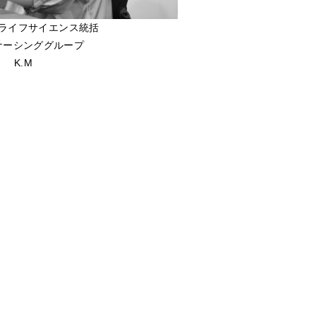
ライフサイエンス統括
ナーシンググループ
K.M