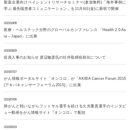
製薬企業向けペイシェントリサーチセミナー(参加無料)「海外事例に
学ぶ 最先端患者コミュニケーション」を11月6日(金)に新宿で開催
2015/10/08
医療・ヘルステック分野のグローバルカンファレンス 「Health 2.0 As
ia – Japan」に出展
2015/09/29
役員人事のお知らせ 渡辺敏彦氏の社外取締役就任について
2015/07/27
がん情報ポータルサイト「オンコロ」が「AKIBA Cancer Forum 2015
(アキバキャンサーフォーラム2015)」に出展
2015/07/06
肺がんと戦いながらフットサル選手を続ける久光重貴選手のインタビ
ュー動画をがん情報サイト『オンコロ』で配信
2015/06/19