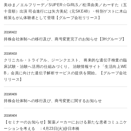
美ゆま／エルフリーデ／SUPER☆GiRLS／松澤由美／わーすた（五
十音順）出演 司会進行には矢方美紀（元SKE48）・特別ゲストに木山
裕策もがん体験者として登壇【グループ会社リリース】
2019/04/22
持株会社体制への移行及び、商号変更完了のお知らせ【3Hグループ】
2019/04/18
クリニカル・トライアル、ジーンクエスト、 将来的な遺伝子検査の臨
床試験・治験へ活用の仕組みづくり。 治験情報サイト「生活向上WE
B」会員に向けた遺伝子解析サービスの提供を開始。【グループ会社
リリース】
2019/04/09
持株会社体制への移行及び、商号変更に関するお知らせ
2019/04/04
【セミナーのお知らせ】製薬メーカーにおける新たな患者コミュニケ
ーションを考える ：4月23日(火)@日本橋