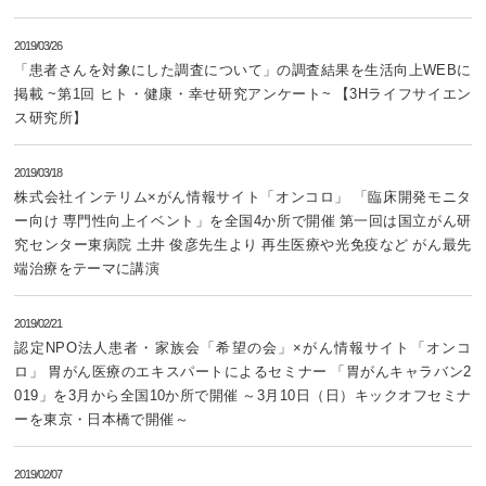
2019/03/26
「患者さんを対象にした調査について」の調査結果を生活向上WEBに
掲載 ~第1回 ヒト・健康・幸せ研究アンケート~ 【3Hライフサイエン
ス研究所】
2019/03/18
株式会社インテリム×がん情報サイト「オンコロ」 「臨床開発モニタ
ー向け 専門性向上イベント」を全国4か所で開催 第一回は国立がん研
究センター東病院 土井 俊彦先生より 再生医療や光免疫など がん最先
端治療をテーマに講演
2019/02/21
認定NPO法人患者・家族会「希望の会」×がん情報サイト「オンコ
ロ」 胃がん医療のエキスパートによるセミナー 「胃がんキャラバン2
019」を3月から全国10か所で開催 ～3月10日（日）キックオフセミナ
ーを東京・日本橋で開催～
2019/02/07