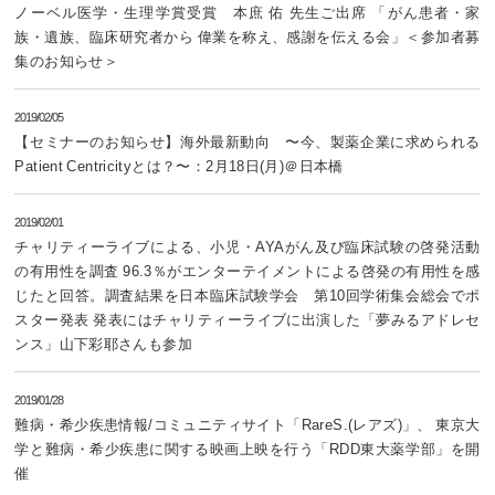
ノーベル医学・生理学賞受賞 本庶 佑 先生ご出席 「がん患者・家
族・遺族、臨床研究者から 偉業を称え、感謝を伝える会」＜参加者募
集のお知らせ＞
2019/02/05
【セミナーのお知らせ】海外最新動向 〜今、製薬企業に求められる
Patient Centricityとは？〜：2月18日(月)＠日本橋
2019/02/01
チャリティーライブによる、小児・AYAがん及び臨床試験の啓発活動
の有用性を調査 96.3％がエンターテイメントによる啓発の有用性を感
じたと回答。調査結果を日本臨床試験学会 第10回学術集会総会でポ
スター発表 発表にはチャリティーライブに出演した「夢みるアドレセ
ンス」山下彩耶さんも参加
2019/01/28
難病・希少疾患情報/コミュニティサイト「RareS.(レアズ)」、 東京大
学と難病・希少疾患に関する映画上映を行う「RDD東大薬学部」を開
催