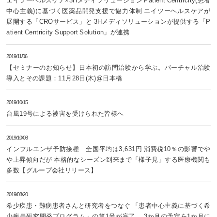
エイツーヘルスケア×3Hメディソリューション Patient Centricity(患者
中心主義)に基づく医薬品開発支援で協力体制 エイツーヘルスケアが
展開する「CROサービス」と 3Hメディソリューションが提供する「P
atient Centricity Support Solution」が連携
2019/11/06
【セミナーのお知らせ】日本初の訪問治験から学ぶ。バーチャル治験
導入とその課題：11月28日(木)@日本橋
2019/10/15
台風19号による被害を受けられた皆様へ
2019/10/08
インフルエンザ予防接種 全国平均は3,631円 消費税10％の影響でや
や上昇傾向だが 本格的なシーズン到来まで「様子見」する医療機関も
多数【グループ会社リリース】
2019/08/20
希少疾患・難病患者さんと研究者をつなぐ 「患者中心主義に基づく希
少疾患研究開発プログラム」の第1号が完了。 3か月の予定を1か月に